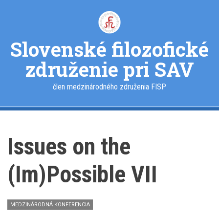
Skočiť
na
hlavný
obsah
Slovenské filozofické
združenie pri SAV
člen medzinárodného združenia FISP
Issues on the
(Im)Possible VII
MEDZINÁRODNÁ KONFERENCIA