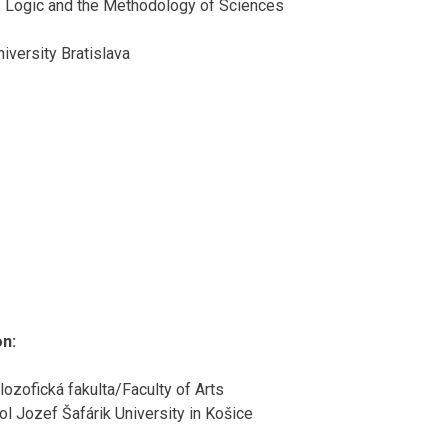
f Logic and the Methodology of Sciences
versity Bratislava
n:
ozofická fakulta/Faculty of Arts
l Jozef Šafárik University in Košice