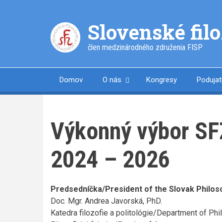
Skočiť
na
Slovenské fil
hlavný
obsah
člen medzinárodného združenia FISP
Domov
O nás
Kongresy
Podujat
Výkonný výbor SFZ
2024 – 2026
Predsedníčka/President of the Slovak Philoso
Doc. Mgr. Andrea Javorská, PhD.
Katedra filozofie a politológie/Department of Phi