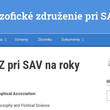
ozofické združenie pri 
ia
Oznamy
Zborníky
Dokumenty
 pri SAV na roky
H
H
phical Association:
losophy and Political Science