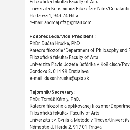
Filozofická fakulta/Faculty of Arts
Univerzita Konštantína Filozofa v Nitre/Constantin
Hodžova 1, 949 74 Nitra
e-mail: andreaj.sfz@gmail.com
Podpredseda/Vice President :
PhDr. Dušan Hruška, PhD.
Katedra filozofie/Department of Philosophy and P
Filozofická fakulta/Faculty of Arts
Univerzita Pavla Jozefa Šafárika v Košiciach/Pavo
Gondova 2, 814 99 Bratislava
e-mail: dusan.hruska@upjs.sk
Tajomník/Secretary:
PhDr. Tomáš Károly, PhD.
Katedra filozofie a aplikovanej filozofie/Depart
Filozofická fakulta/ Faculty of Arts
Univerzita sv. Cyrila a Metoda v Trnave/University
Námestie J. Herdu 2, 917 01 Trnava