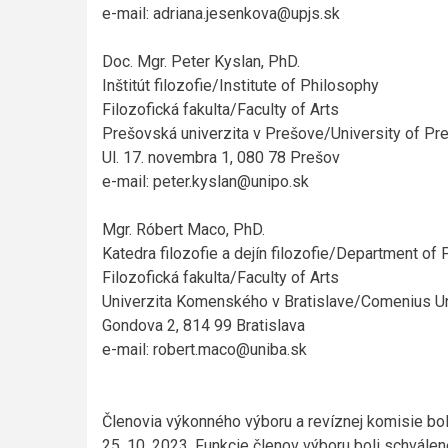
e-mail: adriana.jesenkova@upjs.sk
Doc. Mgr. Peter Kyslan, PhD.
Inštitút filozofie/Institute of Philosophy
Filozofická fakulta/Faculty of Arts
Prešovská univerzita v Prešove/University of Pr
Ul. 17. novembra 1, 080 78 Prešov
e-mail: peter.kyslan@unipo.sk
Mgr. Róbert Maco, PhD.
Katedra filozofie a dejín filozofie/Department of
Filozofická fakulta/Faculty of Arts
Univerzita Komenského v Bratislave/Comenius Uni
Gondova 2, 814 99 Bratislava
e-mail: robert.maco@uniba.sk
Členovia výkonného výboru a revíznej komisie bo
25. 10. 2023. Funkcie členov výboru boli schválen