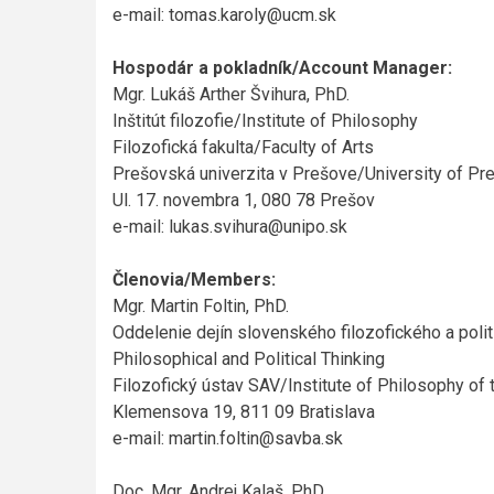
e-mail: tomas.karoly@ucm.sk
Hospodár a pokladník/Account Manager:
Mgr. Lukáš Arther Švihura, PhD.
Inštitút filozofie/Institute of Philosophy
Filozofická fakulta/Faculty of Arts
Prešovská univerzita v Prešove/University of Pr
Ul. 17. novembra 1, 080 78 Prešov
e-mail: lukas.svihura@unipo.sk
Členovia/Members:
Mgr. Martin Foltin, PhD.
Oddelenie dejín slovenského filozofického a poli
Philosophical and Political Thinking
Filozofický ústav SAV/Institute of Philosophy o
Klemensova 19, 811 09 Bratislava
e-mail: martin.foltin@savba.sk
Doc. Mgr. Andrej Kalaš, PhD.