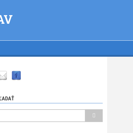
SAV
ĽADAŤ
ľadať