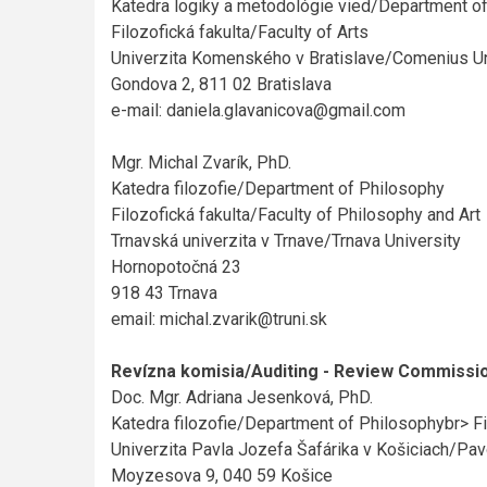
Katedra logiky a metodológie vied/Department o
Filozofická fakulta/Faculty of Arts
Univerzita Komenského v Bratislave/Comenius Uni
Gondova 2, 811 02 Bratislava
e-mail: daniela.glavanicova@gmail.com
Mgr. Michal Zvarík, PhD.
Katedra filozofie/Department of Philosophy
Filozofická fakulta/Faculty of Philosophy and Art
Trnavská univerzita v Trnave/Trnava University
Hornopotočná 23
918 43 Trnava
email: michal.zvarik@truni.sk
Revízna komisia/Auditing - Review Commissio
Doc. Mgr. Adriana Jesenková, PhD.
Katedra filozofie/Department of Philosophybr> Fil
Univerzita Pavla Jozefa Šafárika v Košiciach/Pavo
Moyzesova 9, 040 59 Košice