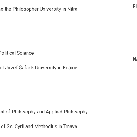
F
e the Philosopher University in Nitra
olitical Science
N
l Jozef Šafárik University in Košice
ment of Philosophy and Applied Philosophy
 of Ss. Cyril and Methodius in Trnava