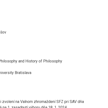
ešov
 Philosophy and History of Philosophy
versity Bratislava
li zvolení na Valnom zhromaždení SFZ pri SAV dňa
é na 1. zasadnutí výboru dňa 18. 1. 2024.